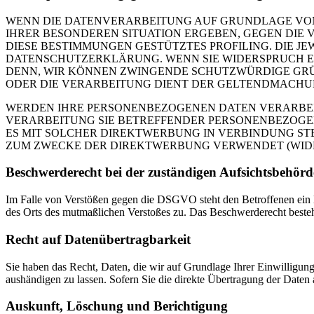
WENN DIE DATENVERARBEITUNG AUF GRUNDLAGE VON ART
IHRER BESONDEREN SITUATION ERGEBEN, GEGEN DIE 
DIESE BESTIMMUNGEN GESTÜTZTES PROFILING. DIE J
DATENSCHUTZERKLÄRUNG. WENN SIE WIDERSPRUCH EI
DENN, WIR KÖNNEN ZWINGENDE SCHUTZWÜRDIGE GRÜN
ODER DIE VERARBEITUNG DIENT DER GELTENDMACHUN
WERDEN IHRE PERSONENBEZOGENEN DATEN VERARBEITE
VERARBEITUNG SIE BETREFFENDER PERSONENBEZOGEN
ES MIT SOLCHER DIREKTWERBUNG IN VERBINDUNG ST
ZUM ZWECKE DER DIREKTWERBUNG VERWENDET (WIDERS
Beschwerde­recht bei der zuständigen Aufsichts­behörd
Im Falle von Verstößen gegen die DSGVO steht den Betroffenen ein Be
des Orts des mutmaßlichen Verstoßes zu. Das Beschwerderecht besteht
Recht auf Daten­übertrag­barkeit
Sie haben das Recht, Daten, die wir auf Grundlage Ihrer Einwilligung 
aushändigen zu lassen. Sofern Sie die direkte Übertragung der Daten a
Auskunft, Löschung und Berichtigung