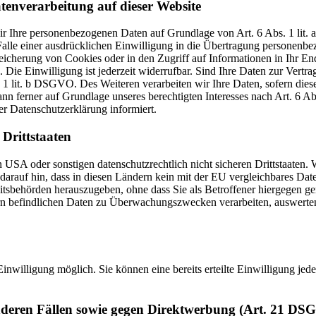
tenverarbeitung auf dieser Website
 wir Ihre personenbezogenen Daten auf Grundlage von Art. 6 Abs. 1 li
lle einer ausdrücklichen Einwilligung in die Übertragung personenbez
icherung von Cookies oder in den Zugriff auf Informationen in Ihr Endge
Die Einwilligung ist jederzeit widerrufbar. Sind Ihre Daten zur Vert
. 1 lit. b DSGVO. Des Weiteren verarbeiten wir Ihre Daten, sofern diese 
 ferner auf Grundlage unseres berechtigten Interesses nach Art. 6 Abs
r Datenschutzerklärung informiert.
Drittstaaten
USA oder sonstigen datenschutzrechtlich nicht sicheren Drittstaaten. 
n darauf hin, dass in diesen Ländern kein mit der EU vergleichbares Da
tsbehörden herauszugeben, ohne dass Sie als Betroffener hiergegen ger
n befindlichen Daten zu Überwachungszwecken verarbeiten, auswerten 
inwilligung möglich. Sie können eine bereits erteilte Einwilligung jed
nderen Fällen sowie gegen Direktwerbung (Art. 21 DS