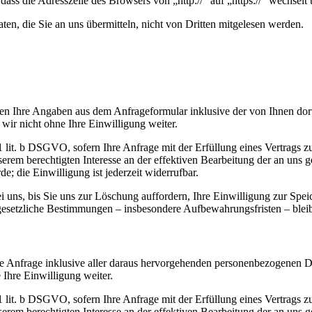
dass die Adresszeile des Browsers von „http://“ auf „https://“ wechsel
en, die Sie an uns übermitteln, nicht von Dritten mitgelesen werden.
n Ihre Angaben aus dem Anfrageformular inklusive der von Ihnen dor
wir nicht ohne Ihre Einwilligung weiter.
. 1 lit. b DSGVO, sofern Ihre Anfrage mit der Erfüllung eines Vertra
unserem berechtigten Interesse an der effektiven Bearbeitung der an uns 
e; die Einwilligung ist jederzeit widerrufbar.
uns, bis Sie uns zur Löschung auffordern, Ihre Einwilligung zur Spei
gesetzliche Bestimmungen – insbesondere Aufbewahrungsfristen – blei
hre Anfrage inklusive aller daraus hervorgehenden personenbezogenen
 Ihre Einwilligung weiter.
. 1 lit. b DSGVO, sofern Ihre Anfrage mit der Erfüllung eines Vertra
unserem berechtigten Interesse an der effektiven Bearbeitung der an uns 