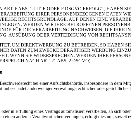
. 6 ABS. 1 LIT. E ODER F DSGVO ERFOLGT, HABEN SIE
VERARBEITUNG IHRER PERSONENBEZOGENEN DATEN WIDE
EWEILIGE RECHTSGRUNDLAGE, AUF DENEN EINE VERARBE
NLEGEN, WERDEN WIR IHRE BETROFFENEN PERSONENBE
DE FÜR DIE VERARBEITUNG NACHWEISEN, DIE IHRE IN
G, AUSÜBUNG ODER VERTEIDIGUNG VON RECHTSANSPRÜC
T, UM DIREKTWERBUNG ZU BETREIBEN, SO HABEN SIE
ER DATEN ZUM ZWECKE DERARTIGER WERBUNG EINZULEG
EHT. WENN SIE WIDERSPRECHEN, WERDEN IHRE PERSO
PRUCH NACH ART. 21 ABS. 2 DSGVO).
e
schwerderecht bei einer Aufsichtsbehörde, insbesondere in dem Mitgli
 unbeschadet anderweitiger verwaltungsrechtlicher oder gerichtlicher 
oder in Erfüllung eines Vertrags automatisiert verarbeiten, an sich od
n einen anderen Verantwortlichen verlangen, erfolgt dies nur, soweit e